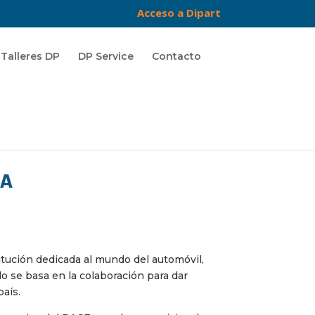
Acceso a Dipart
Talleres DP
DP Service
Contacto
CA
stitución dedicada al mundo del automóvil,
o se basa en la colaboración para dar
país.