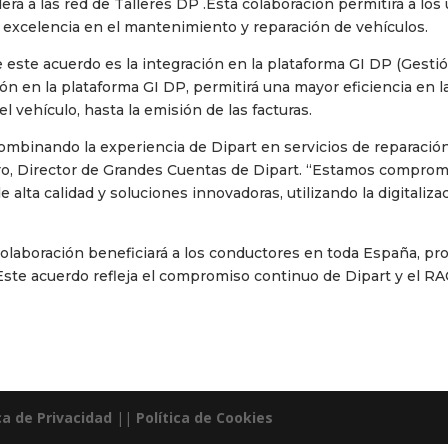
á a las red de Talleres DP .Esta colaboración permitirá a los
e excelencia en el mantenimiento y reparación de vehículos.
este acuerdo es la integración en la plataforma GI DP (Gestió
ación en la plataforma GI DP, permitirá una mayor eficiencia en 
l vehículo, hasta la emisión de las facturas.
 combinando la experiencia de Dipart en servicios de reparació
o, Director de Grandes Cuentas de Dipart. “Estamos comprom
de alta calidad y soluciones innovadoras, utilizando la digitaliz
laboración beneficiará a los conductores en toda España, pro
te acuerdo refleja el compromiso continuo de Dipart y el RACE
ca de Privacidad
||
Política de Cookies